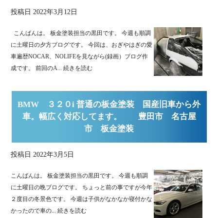
投稿日
2022年3月12日
こんばんは。 板金塗装担当の黒田です。 今週も順調
に土曜日の夕方ブログです。 今回は、おぎやはぎの愛
車遍歴NOCAR、NOLIFEを見ながら(録画）ブログ作
成です。 前回のA...
続きを読む
BMW ３２０i 普通の板金塗装 国産旧車から外
車。幅広く対応してます。 豊田市 名古屋
市 板金塗装
投稿日
2022年3月5日
こんばんは。 板金塗装担当の黒田です。 今週も順調
に土曜日の晩ブログです。 ちょっと前の事ですが今年
２度目の冬景色です。 今週は子供がなかなか寝付かな
かったので車の...
続きを読む