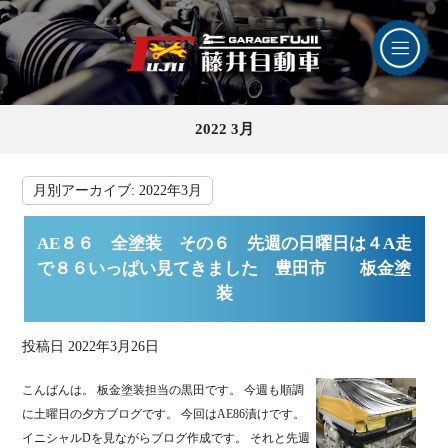
2022 3月
月別アーカイブ:
2022年3月
AE８６ 全塗装 その６ 先週の日曜日は４A走
で８６いっぱい見てきました 豊田市 板金塗
装
投稿日
2022年3月26日
こんばんは。 板金塗装担当の黒田です。 今週も順調
に土曜日の夕方ブログです。 今回はAE86漬けです。
イニシャルDを見ながらブログ作成です。 それと先週