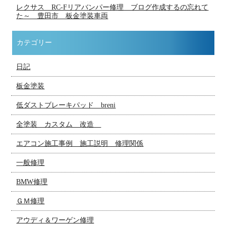
レクサス RC-Fリアバンパー修理 ブログ作成するの忘れて
た～ 豊田市 板金塗装車両
カテゴリー
日記
板金塗装
低ダストブレーキパッド breni
全塗装 カスタム 改造
エアコン施工事例 施工説明 修理関係
一般修理
BMW修理
ＧＭ修理
アウディ＆ワーゲン修理