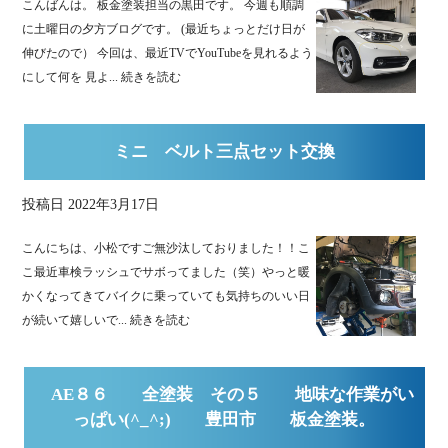
こんばんは。 板金塗装担当の黒田です。 今週も順調
に土曜日の夕方ブログです。 (最近ちょっとだけ日が
伸びたので） 今回は、最近TVでYouTubeを見れるよう
にして何を 見よ...
続きを読む
ミニ ベルト三点セット交換
投稿日
2022年3月17日
こんにちは、小松ですご無沙汰しておりました！！こ
こ最近車検ラッシュでサボってました（笑）やっと暖
かくなってきてバイクに乗っていても気持ちのいい日
が続いて嬉しいで...
続きを読む
AE８６ 全塗装 その５ 地味な作業がい
っぱい(^_^;) 豊田市 板金塗装。