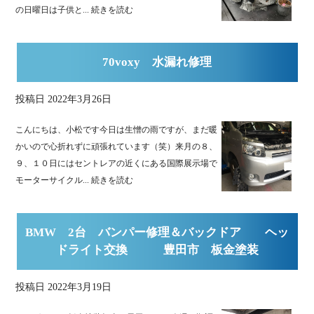
の日曜日は子供と...
続きを読む
70voxy 水漏れ修理
投稿日
2022年3月26日
こんにちは、小松です今日は生憎の雨ですが、まだ暖
かいので心折れずに頑張れています（笑）来月の８、
９、１０日にはセントレアの近くにある国際展示場で
モーターサイクル...
続きを読む
BMW 2台 バンパー修理＆バックドア ヘッ
ドライト交換 豊田市 板金塗装
投稿日
2022年3月19日