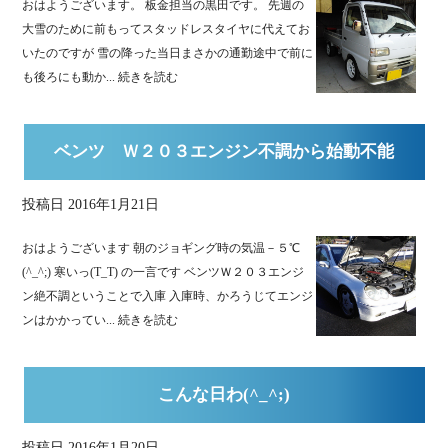
おはようございます。 板金担当の黒田です。 先週の
大雪のために前もってスタッドレスタイヤに代えてお
いたのですが 雪の降った当日まさかの通勤途中で前に
も後ろにも動か...
続きを読む
ベンツ Ｗ２０３エンジン不調から始動不能
投稿日
2016年1月21日
おはようございます 朝のジョギング時の気温－５℃
(^_^;) 寒いっ(T_T) の一言です ベンツＷ２０３エンジ
ン絶不調ということで入庫 入庫時、かろうじてエンジ
ンはかかってい...
続きを読む
こんな日わ(^_^;)
投稿日
2016年1月20日