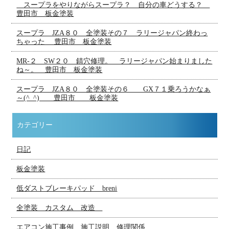
スープラをやりながらスープラ？ 自分の車どうする？
豊田市 板金塗装
スープラ JZA８０ 全塗装その７ ラリージャパン終わっ
ちゃった 豊田市 板金塗装
MR-２ SW２０ 錆穴修理。 ラリージャパン始まりました
ね～。 豊田市 板金塗装
スープラ JZA８０ 全塗装その６ GX７１乗ろうかなぁ
～(^_^) 豊田市 板金塗装
カテゴリー
日記
板金塗装
低ダストブレーキパッド breni
全塗装 カスタム 改造
エアコン施工事例 施工説明 修理関係