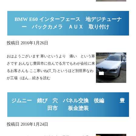
BMW E60 インターフェース 地デジチューナ
ー バックカメラ ＡＵＸ 取り付け
投稿日
2016年1月26日
おはようございます 寒いというより 痛い という寒
さです おんなじ豊田市に住んでる方でもわが会社に来
るお客さんも ここ寒いね(T_T) というほど別世界なわ
が工場（ほん...
続きを読む
ジムニー 錆び 穴 パネル交換 後編 豊
田市 板金塗装
投稿日
2016年1月24日