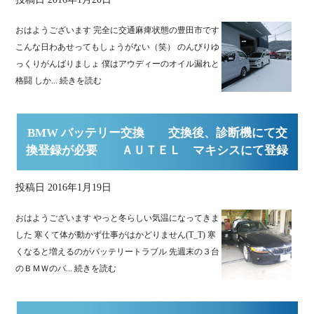
おはようございます 完全に交通麻痺状態の豊田市です
こんな日わあせってもしょうがない（笑） のんびりゆ
っくりがんばりましょ 僕はアウディーのオイル漏れと
格闘 しか...
続きを読む
BMW バッテリー交換 交換後、診断機にて交
換登録が必要 ＡＵＴＥＬ マキシスにて登録
投稿日
2016年1月19日
おはようございます やっと冬らしい気温になってきま
した 寒くて体が動かず仕事がはかどりません(T_T) 寒
くなると増えるのがバッテリートラブル 先週末の３台
のＢＭＷのバ...
続きを読む