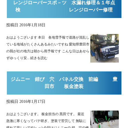
レンジローバースポ－ツ 水漏れ修理＆１年点
検 レンジローバー修理
投稿日
2016年1月18日
おはようございます 本日 各地雪予報で道路が混乱し
ている地域がたくさんあるみたいですね 愛知県豊田市
の我が社の地方は朝から雨予報です こんな日はあせら
ずゆっくり安...
続きを読む
ジムニー 錆び 穴 パネル交換 前編 豊
田市 板金塗装
投稿日
2016年1月17日
おはようございます。 板金担当の 黒田です。 最近
急激に寒くなってパテ研ぎ、塗装で苦労して 無駄に
疲れて悲しいです(~_~;) 今回はジムニーの 錆、穴の修