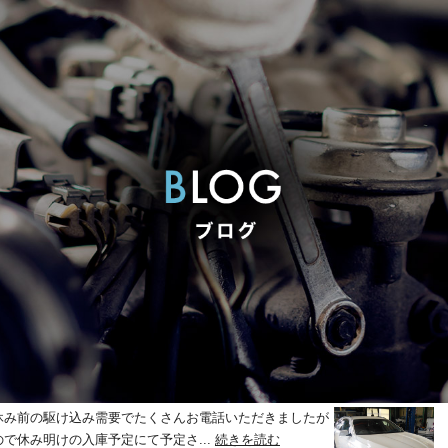
施工事例 施工説明 修理関係
モーター異音する
休み前の駆け込み需要でたくさんお電話いただきましたが
で休み明けの入庫予定にて予定さ...
続きを読む