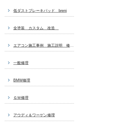
低ダストブレーキパッド breni
全塗装 カスタム 改造
エアコン施工事例 施工説明 修理関係
一般修理
BMW修理
ＧＭ修理
アウディ＆ワーゲン修理