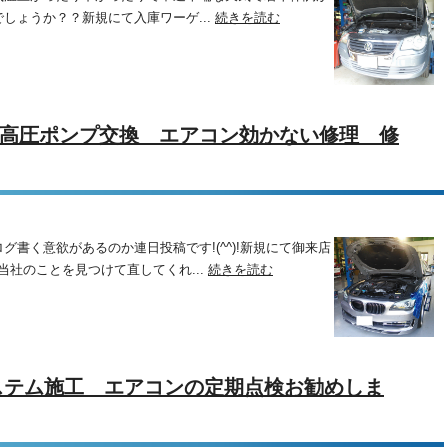
しょうか？？新規にて入庫ワーゲ...
続きを読む
調 高圧ポンプ交換 エアコン効かない修理 修
書く意欲があるのか連日投稿です!(^^)!新規にて御来店
当社のことを見つけて直してくれ...
続きを読む
ステム施工 エアコンの定期点検お勧めしま