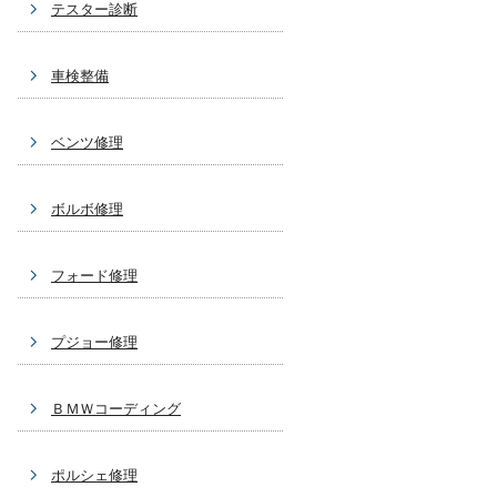
テスター診断
車検整備
ベンツ修理
ボルボ修理
フォード修理
プジョー修理
ＢＭＷコーディング
ポルシェ修理