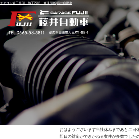
エアコン施工事例 施工説明 修理関係|藤井自動車
カテゴリー別アーカイブ:
エアコン
ＢＭＷ Ｆ１１ ブロア
投稿日
2019年8月9日
おはようございます当社休みまであと二日
即日の対応ができかねる案件が多数でしたの