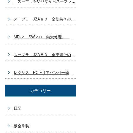
スープラをやりながらスープラ？ 自分の車どうする？ 豊田市 板金塗装
スープラ JZA８０ 全塗装その７ ラリージャパン終わっちゃった 豊田市 板金塗装
MR-２ SW２０ 錆穴修理。 ラリージャパン始まりましたね～。 豊田市 板金塗装
スープラ JZA８０ 全塗装その６ GX７１乗ろうかなぁ～(^_^) 豊田市 板金塗装
レクサス RC-Fリアバンパー修理 ブログ作成するの忘れてた～ 豊田市 板金塗装車両
カテゴリー
日記
板金塗装