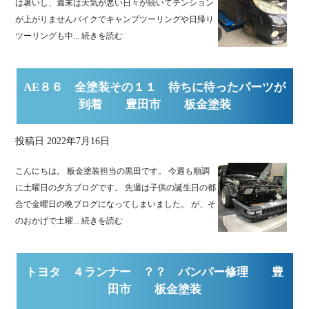
は暑いし、週末は天気が悪い日々が続いてテンション
が上がりませんバイクでキャンプツーリングや日帰り
ツーリングも中...
続きを読む
AE８６ 全塗装その１１ 待ちに待ったパーツが
到着 豊田市 板金塗装
投稿日
2022年7月16日
こんにちは。 板金塗装担当の黒田です。 今週も順調
に土曜日の夕方ブログです。 先週は子供の誕生日の都
合で金曜日の晩ブログになってしまいました。 が、そ
のおかげで土曜...
続きを読む
トヨタ ４ランナー ？？ バンパー修理 豊
田市 板金塗装