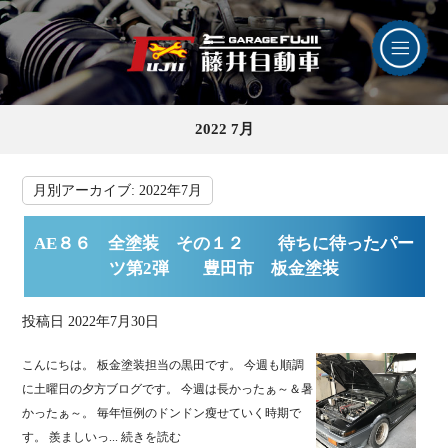
2022 7月
月別アーカイブ:
2022年7月
AE８６ 全塗装 その１２ 待ちに待ったパー
ツ第2弾 豊田市 板金塗装
投稿日
2022年7月30日
こんにちは。 板金塗装担当の黒田です。 今週も順調
に土曜日の夕方ブログです。 今週は長かったぁ～＆暑
かったぁ～。 毎年恒例のドンドン瘦せていく時期で
す。 羨ましいっ...
続きを読む