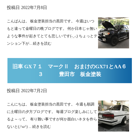
投稿日
2022年7月8日
こんばんは。 板金塗装担当の黒田です。 今週はいつ
もと違って金曜日の晩ブログです。 何か日本じゃ無い
ような事件が起きてとても悲しいです(-_-;) ちょっとテ
ンション下が...
続きを読む
旧車 GX７１ マークⅡ おまけのGX71とAA６
３ 豊田市 板金塗装
投稿日
2022年7月2日
こんにちは。 板金塗装担当の黒田です。 今週も順調
に土曜日の夕方ブログです。 毎週ブログ楽しみにして
るよ～って。 有り難い事ですが何か面白いネタを作ら
ないと(;^ω^) ...
続きを読む