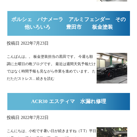
ポルシェ パナメーラ アルミフェンダー その
他いろいろ 豊田市 板金塗装
投稿日
2022年7月23日
こんばんは。。 板金塗装担当の黒田です。 今週も順
調に土曜日の晩ブログです。 最近は週間天気予報だけ
ではなく時間予報も見ながら作業を進めています。 た
だただストレス...
続きを読む
ACR30 エスティマ 水漏れ修理
投稿日
2022年7月22日
こんにちは、小松です暑い日が続きますね（T T）平日