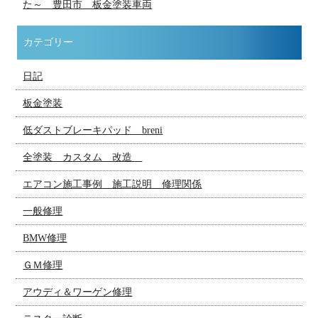
た～ 豊田市 板金塗装車両
カテゴリー
日記
板金塗装
低ダストブレーキパッド breni
全塗装 カスタム 改造
エアコン施工事例 施工説明 修理関係
一般修理
BMW修理
ＧＭ修理
アウディ＆ワーゲン修理