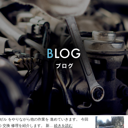
ネル交換 豊田市 板金塗装
ゼル をやりながら他の作業を 進めていきます。 今回
交換 修理を紹介します。 新...
続きを読む