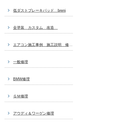
低ダストブレーキパッド breni
全塗装 カスタム 改造
エアコン施工事例 施工説明 修理関係
一般修理
BMW修理
ＧＭ修理
アウディ＆ワーゲン修理