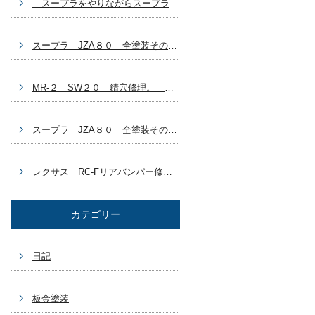
スープラをやりながらスープラ？ 自分の車どうする？ 豊田市 板金塗装
スープラ JZA８０ 全塗装その７ ラリージャパン終わっちゃった 豊田市 板金塗装
MR-２ SW２０ 錆穴修理。 ラリージャパン始まりましたね～。 豊田市 板金塗装
スープラ JZA８０ 全塗装その６ GX７１乗ろうかなぁ～(^_^) 豊田市 板金塗装
レクサス RC-Fリアバンパー修理 ブログ作成するの忘れてた～ 豊田市 板金塗装車両
カテゴリー
日記
板金塗装