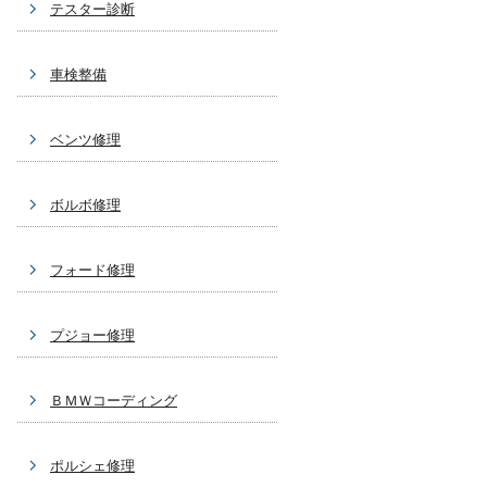
テスター診断
車検整備
ベンツ修理
ボルボ修理
フォード修理
プジョー修理
ＢＭＷコーディング
ポルシェ修理