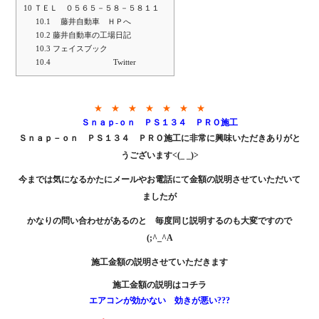
10
ＴＥＬ ０５６５－５８－５８１１
10.1
藤井自動車 ＨＰへ
10.2
藤井自動車の工場日記
10.3
フェイスブック
10.4
Twitter
★ ★ ★ ★ ★ ★ ★
Ｓｎａｐ-ｏｎ ＰＳ１３４ ＰＲＯ施工
Ｓｎａｐ－ｏｎ ＰＳ１３４ ＰＲＯ施工に非常に興味いただきありがと
うございます<(_ _)>
今までは気になるかたにメールやお電話にて金額の説明させていただいて
ましたが
かなりの問い合わせがあるのと 毎度同じ説明するのも大変ですので
(;^_^A
施工金額の説明させていただきます
施工金額の説明は
コチラ
エアコンが効かない 効きが悪い???