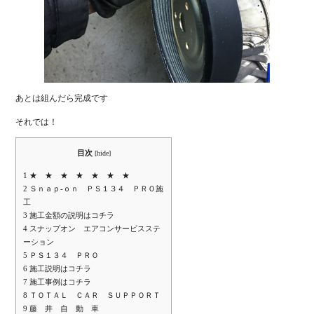
あとは組んだら完成です
それでは！
目次
[
hide
]
1
★ ★ ★ ★ ★ ★ ★
2
Ｓｎａｐ-ｏｎ ＰＳ１３４ ＰＲＯ施
工
3
施工金額の説明はコチラ
4
スナップオン エアコンサービスステ
ーション
5
ＰＳ１３４ ＰＲＯ
6
施工説明はコチラ
7
施工事例はコチラ
8
ＴＯＴＡＬ ＣＡＲ ＳＵＰＰＯＲＴ
9
藤 井 自 動 車