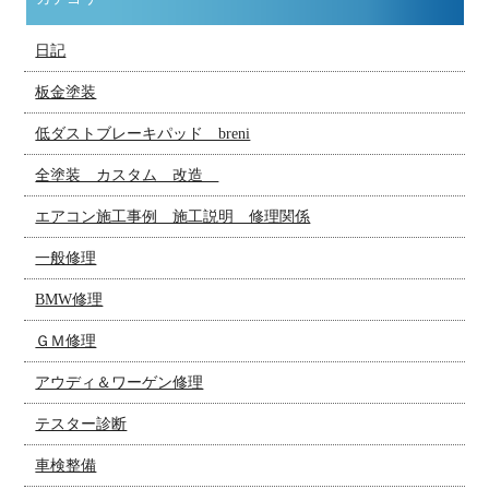
日記
板金塗装
低ダストブレーキパッド breni
全塗装 カスタム 改造
エアコン施工事例 施工説明 修理関係
一般修理
BMW修理
ＧＭ修理
アウディ＆ワーゲン修理
テスター診断
車検整備