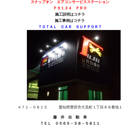
スナップオン エアコンサービスステーション
ＰＳ１３４ ＰＲＯ
施工説明は
コチラ
施工事例は
コチラ
ＴＯＴＡＬ ＣＡＲ ＳＵＰＰＯＲＴ
４７１－０８１５ 愛知県豊田市大見町１丁目８８番地１
藤 井 自 動 車
ＴＥＬ ０５６５－５８－５８１１