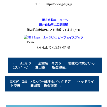
ＨＰ
https://www.g-fujii.jp
藤井自動車 ＨＰへ
藤井自動車の工場日記
個人的な趣味のことも掲載してます!(^^)!
フェイスブック
Twitter
いいねしてください!(^^)!
←
AE８６ 全塗装 その５ 地味な作業がいっ
ぱい(^_^;) 豊田市 板金塗装。
BMW 2台 バンパー修理＆バックドア ヘッドライ
ト交換 豊田市 板金塗装
→