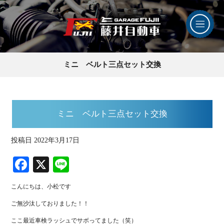
ミニ ベルト三点セット交換
ミニ ベルト三点セット交換
投稿日
2022年3月17日
Fa
X
Li
ce
ne
こんにちは、小松です
bo
ご無沙汰しておりました！！
ok
ここ最近車検ラッシュでサボってました（笑）