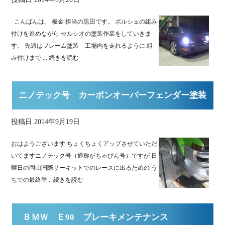
こんばんは。 板金 担当の黒田です。 ポルシェの組み
付けを進めながら セルシオの塗装作業をしていきま
す。 先週はフレーム塗装 工場内を走れるように 組
み付けまで ...
続きを読む
ニノテック号 カーボンオーバーフェンダー塗装
投稿日
2014年9月19日
おはようございます ちょくちょくアップさせていただ
いてますニノテック号（通称がちゃぴん号）ですが 日
曜日の岡山国際サーキットでのレースに出るための う
ちでの最終準...
続きを読む
ＢＭＷ Ｅ90 ブレーキメンテナンス