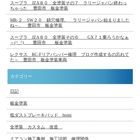
スープラ JZA８０ 全塗装その７ ラリージャパン終わっ
ちゃった 豊田市 板金塗装
MR-２ SW２０ 錆穴修理。 ラリージャパン始まりました
ね～。 豊田市 板金塗装
スープラ JZA８０ 全塗装その６ GX７１乗ろうかなぁ
～(^_^) 豊田市 板金塗装
レクサス RC-Fリアバンパー修理 ブログ作成するの忘れて
た～ 豊田市 板金塗装車両
カテゴリー
日記
板金塗装
低ダストブレーキパッド breni
全塗装 カスタム 改造
エアコン施工事例 施工説明 修理関係