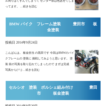
ル周りはくすんでしまって センター部は色あせてしま
ってます。 ...
続きを読む
BMW バイク フレーム塗装 豊田市 板
金塗装
投稿日
2014年9月24日
こんばんは。 板金担当 の黒田です 今回はBMWのバイ
クフレームの 塗装に 挑戦してみようと思います。 塗
装 前の写真を取り忘れてしまったので まずは完成
写真から(^^;) ...
続きを読む
セルシオ 塗装 ポルシェ組み付け 豊田
市 板金塗装
投稿日
2014年9月20日