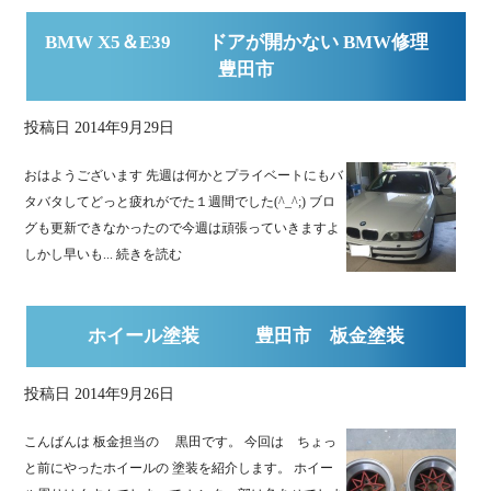
BMW X5＆E39 ドアが開かない BMW修理
豊田市
投稿日
2014年9月29日
おはようございます 先週は何かとプライベートにもバ
タバタしてどっと疲れがでた１週間でした(^_^;) ブロ
グも更新できなかったので今週は頑張っていきますよ
しかし早いも...
続きを読む
ホイール塗装 豊田市 板金塗装
投稿日
2014年9月26日
こんばんは 板金担当の 黒田です。 今回は ちょっ
と前にやったホイールの 塗装を紹介します。 ホイー