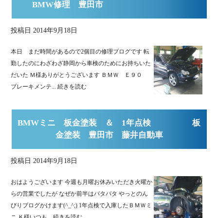
BMW修理 豊田市
投稿日
2014年9月18日
本日 まだ時間があるので2個目の修理ブログです 転
勤したのにわざわざ静岡から車検のためにお持ちいた
だいた Ｍ様ありがとうございます ＢＭＷ Ｅ９０
ブレーキメンテ...
続きを読む
BMWミニ 板金塗装 ＆ 1年点検 板
金塗装 豊田市 藤井自動車
投稿日
2014年9月18日
おはようございます 今週も月曜お休みいただき火曜か
らの営業でしたが なぜか前半はバタバタ やっとのん
びりブログかけます(^_^;) 1年点検で入庫したＢＭＷミ
ニ Ｋ様いつも...
続きを読む