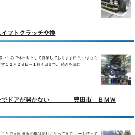
イフトクラッチ交換
いこみで休日返上して営業しております(^_^; いまさら
す１２月２８日～１月４日まで...
続きを読む
リーでドアが開かない 豊田市 ＢＭＷ
ことで入庫 最近の車は便利になってきて キーを持って