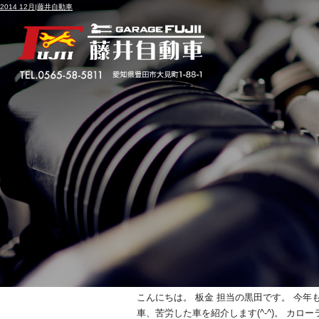
2014 12月|藤井自動車
月別アーカイブ:
2014年12月
板金塗装 色々なもの
投稿日
2014年12月29日
こんにちは。 板金 担当の黒田です。 今
車、苦労した車を紹介します(^-^)。 カロー