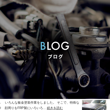
年も いろんな板金塗装作業をしました。 そこで、特殊な
ラ 顔周りをFRP製にいろいろ...
続きを読む