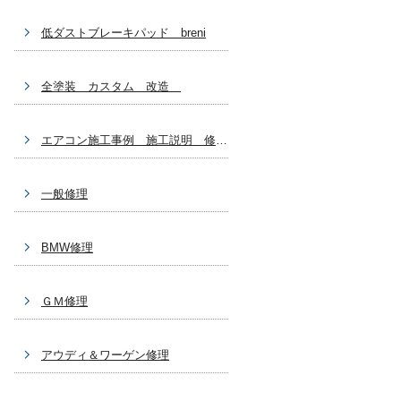
低ダストブレーキパッド breni
全塗装 カスタム 改造
エアコン施工事例 施工説明 修理関係
一般修理
BMW修理
ＧＭ修理
アウディ＆ワーゲン修理