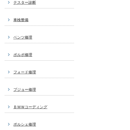
テスター診断
車検整備
ベンツ修理
ボルボ修理
フォード修理
プジョー修理
ＢＭＷコーディング
ポルシェ修理