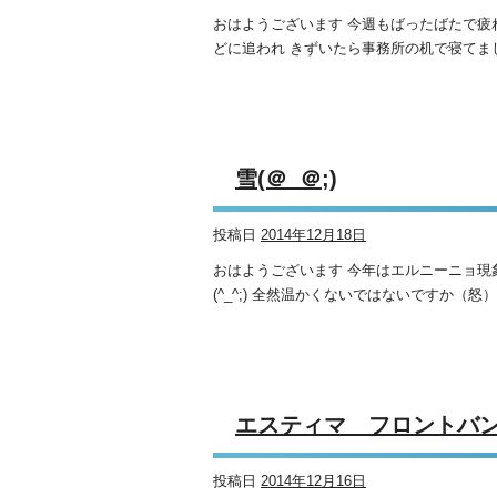
おはようございます 今週もばったばたで疲
どに追われ きずいたら事務所の机で寝てました(
雪(＠_＠;)
投稿日
2014年12月18日
おはようございます 今年はエルニーニョ現
(^_^;) 全然温かくないではないですか（怒
エスティマ フロントバ
投稿日
2014年12月16日