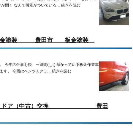
開く なんて機能がついている...
続きを読む
ア板金塗装 豊田市 板金塗装
 今年の仕事も後 一週間(-_-;) 預かっている板金作業車
ます。 今回はベンツＡクラ...
続きを読む
バックドア（中古）交換 豊田