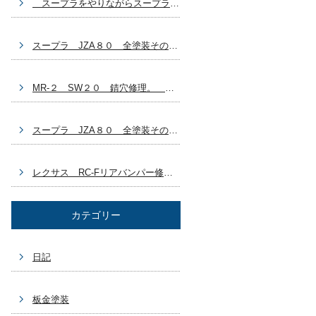
スープラをやりながらスープラ？ 自分の車どうする？ 豊田市 板金塗装
スープラ JZA８０ 全塗装その７ ラリージャパン終わっちゃった 豊田市 板金塗装
MR-２ SW２０ 錆穴修理。 ラリージャパン始まりましたね～。 豊田市 板金塗装
スープラ JZA８０ 全塗装その６ GX７１乗ろうかなぁ～(^_^) 豊田市 板金塗装
レクサス RC-Fリアバンパー修理 ブログ作成するの忘れてた～ 豊田市 板金塗装車両
カテゴリー
日記
板金塗装