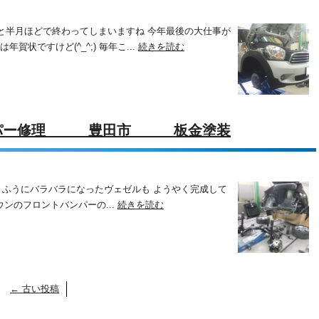
と半月ほどで終わってしまいますね 今年最後の大仕事が
賀状ですけど(^_^;) 毎年こ...
続きを読む
ンパー修理 豊田市 板金塗装
な ふうにバラバラになったヴェゼルも ようやく完成して
ウンのフロントバンパーの...
続きを読む
←
古い投稿