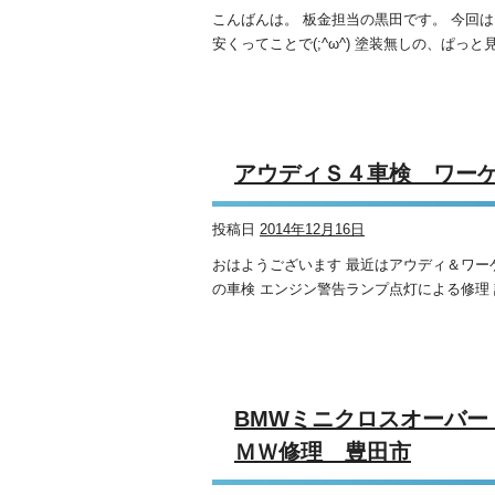
こんばんは。 板金担当の黒田です。 今回
安くってことで(;^ω^) 塗装無しの、ぱっと
アウディＳ４車検 ワー
投稿日
2014年12月16日
おはようございます 最近はアウディ＆ワー
の車検 エンジン警告ランプ点灯による修理 
BMWミニクロスオ
ＭＷ修理 豊田市