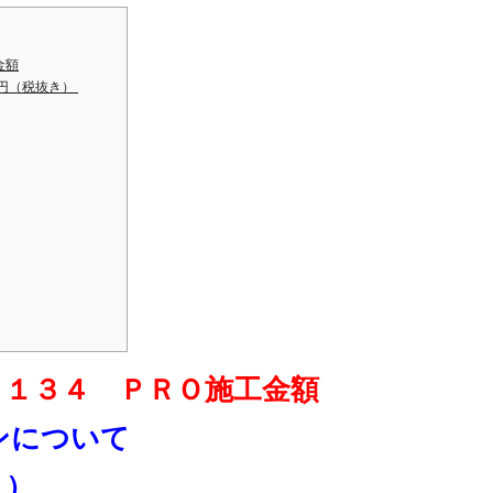
金額
円（税抜き）
Ｓ１３４ ＰＲＯ施工金額
ンについて
き）