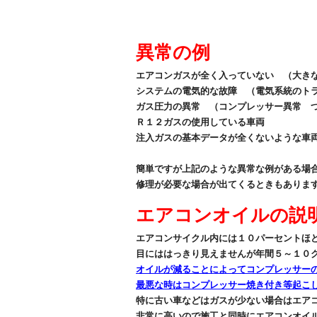
異常の例
エアコンガスが全く入っていない （大き
システムの電気的な故障 （電気系統のト
ガス圧力の異常 （コンプレッサー異常 
Ｒ１２ガスの使用している車両
注入ガスの基本データが全くないような車
簡単ですが上記のような異常な例がある場
修理が必要な場合が出てくるときもありま
エアコンオイルの説
エアコンサイクル内には１０パーセントほ
目にははっきり見えませんが年間５～１０
オイルが減ることによってコンプレッサー
最悪な時はコンプレッサー焼き付き等起こ
特に古い車などはガスが少ない場合はエア
非常に高いので施工と同時にエアコンオイ