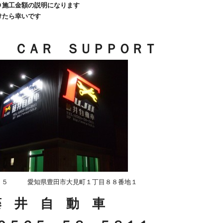
Ｏ施工金額の説明になります
けたら幸いです
Ｌ ＣＡＲ ＳＵＰＰＯＲＴ
１５ 愛知県豊田市大見町１丁目８８番地１
藤 井 自 動 車