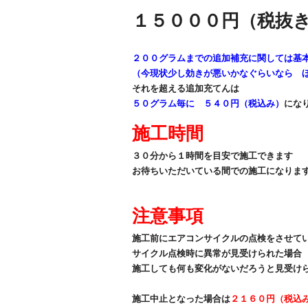
１５０００円（税抜
２００グラムまでの追加補充に関しては基
（今現状少し効きが悪いかなぐらいなら
ほ
それを超える追加充てんは
５０グラム毎に ５４０円（税込み）
にな
施工時間
３０分から１時間を目安で施工できます
お待ちいただいている間での施工になりま
注意事項
施工前にエアコンサイクルの点検をさせて
サイクル点検時に異常が見受けられた場合
施工しても何も変化がないだろうと見受け
施工中止となった場合は
２１６０円（税込