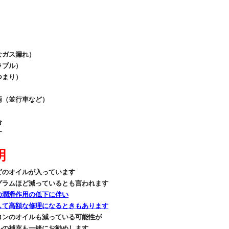
なガス漏れ）
ラブル）
つまり）
両（並行車など）
合
す
明
どのオイルが入っています
グラムほど減っているとも言われます
の潤滑作用の低下に伴い
して高額な修理になるときもあります
コンのオイルも減っている可能性が
ルの補充も一緒にお勧めします