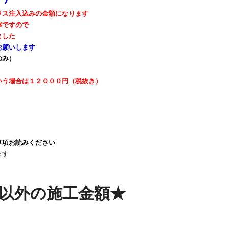
ラス注入込みの金額になります
率ですので
ました
お願いします
のみ）
いう場合は
１２０００円（税抜き）
事項お読みください
ます
以外の施工金額★