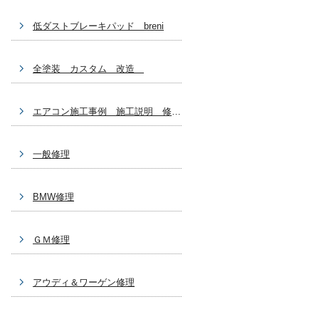
低ダストブレーキパッド breni
全塗装 カスタム 改造
エアコン施工事例 施工説明 修理関係
一般修理
BMW修理
ＧＭ修理
アウディ＆ワーゲン修理