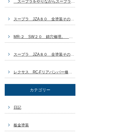
スープラをやりながらスープラ？ 自分の車どうする？ 豊田市 板金塗装
スープラ JZA８０ 全塗装その７ ラリージャパン終わっちゃった 豊田市 板金塗装
MR-２ SW２０ 錆穴修理。 ラリージャパン始まりましたね～。 豊田市 板金塗装
スープラ JZA８０ 全塗装その６ GX７１乗ろうかなぁ～(^_^) 豊田市 板金塗装
レクサス RC-Fリアバンパー修理 ブログ作成するの忘れてた～ 豊田市 板金塗装車両
カテゴリー
日記
板金塗装