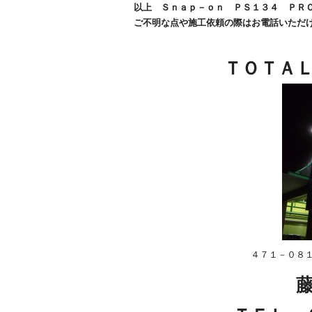
以上 Ｓｎａｐ－ｏｎ ＰＳ１３４ ＰＲ
ご不明な点や施工依頼の際はお電話いただ
ＴＯＴＡ
４７１－０８