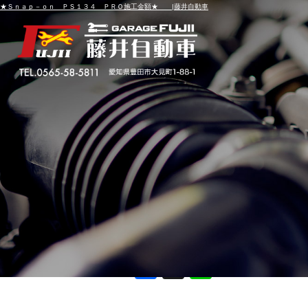
★Ｓｎａｐ－ｏｎ ＰＳ１３４ ＰＲＯ施工金額★ |藤井自動車
★Ｓｎａｐ－ｏｎ Ｐ
投稿日
2016年7月2日
F
X
Li
a
n