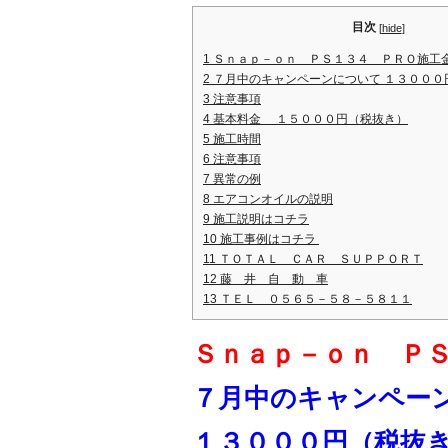
c
e
e
目次
[
hide
]
b
1
Ｓｎａｐ－ｏｎ ＰＳ１３４ ＰＲＯ施工
2
７月中のキャンペーンについて １３０００
o
3
注意事項
4
基本料金 １５０００円（税抜き）
o
5
施工時間
k
6
注意事項
7
異常の例
8
エアコンオイルの説明
9
施工説明はコチラ
10
施工事例はコチラ
11
ＴＯＴＡＬ ＣＡＲ ＳＵＰＰＯＲＴ
12
藤 井 自 動 車
13
ＴＥＬ ０５６５－５８－５８１１
Ｓｎａｐ－ｏｎ Ｐ
７月中のキャンペー
１３０００円（税抜