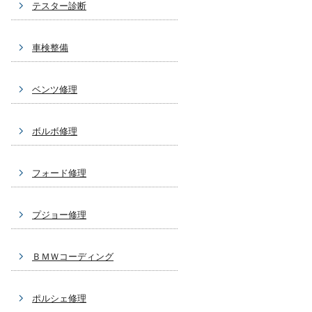
テスター診断
車検整備
ベンツ修理
ボルボ修理
フォード修理
プジョー修理
ＢＭＷコーディング
ポルシェ修理