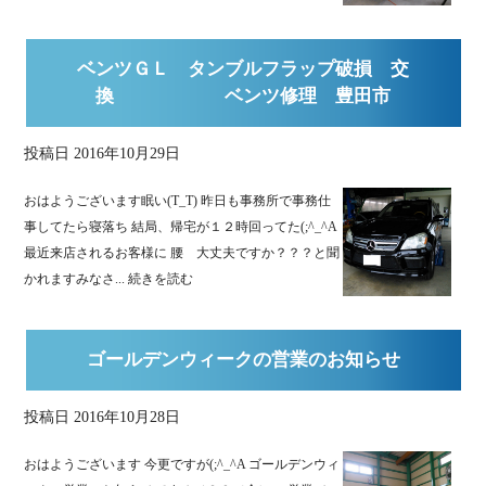
ベンツＧＬ タンブルフラップ破損 交
換 ベンツ修理 豊田市
投稿日
2016年10月29日
おはようございます眠い(T_T) 昨日も事務所で事務仕
事してたら寝落ち 結局、帰宅が１２時回ってた(;^_^A
最近来店されるお客様に 腰 大丈夫ですか？？？と聞
かれますみなさ...
続きを読む
ゴールデンウィークの営業のお知らせ
投稿日
2016年10月28日
おはようございます 今更ですが(;^_^A ゴールデンウィ