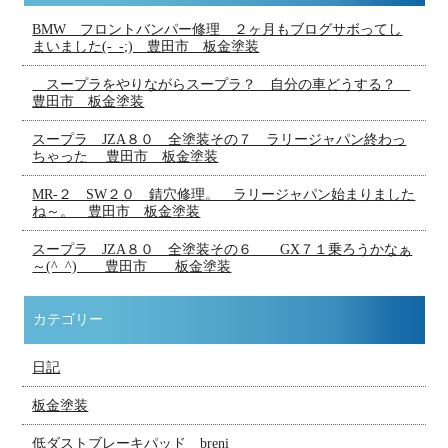
BMW フロントバンパー修理 ２ヶ月もブログサボってし
まいました(-_-;) 豊田市 板金塗装
スープラをやりながらスープラ？ 自分の車どうする？
豊田市 板金塗装
スープラ JZA８０ 全塗装その７ ラリージャパン終わっ
ちゃった 豊田市 板金塗装
MR-２ SW２０ 錆穴修理。 ラリージャパン始まりました
ね～。 豊田市 板金塗装
スープラ JZA８０ 全塗装その６ GX７１乗ろうかなぁ
～(^_^) 豊田市 板金塗装
カテゴリー
日記
板金塗装
低ダストブレーキパッド breni