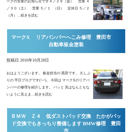
ークの営業のお知らせです４／２９（金） 営業 ４
／３０（土） 営業 ５／１ （日） 定休日 ５／２
（月）...
続きを読む
マークX リアバンパーへこみ修理 豊田市
自動車板金塗装
投稿日
2016年10月28日
おはようございます。 板金担当の 黒田です。 久しぶ
りの 平日ブログです(^-^)。 今回は マークXのリアバ
ンパーの修理を紹介します。 パッと 見はなんともな
いように見えま...
続きを読む
ＢＭＷ Ｚ４ 低ダストパッド交換 たかがパッ
ド交換でもきっちり整備します BMW修理 豊田
市