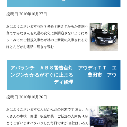
投稿日
2016年10月27日
おはようございます花粉？鼻炎？寒さ？からか体調不
良ですみなさんも気温の変化に体調崩さないようにネ
ットみてのご新規入庫わが社のご新規の入庫される方
ほとんどがお電話...
続きを読む
アバランチ ＡＢＳ警告点灯 アウディＴＴ エ
ンジンかかるがすぐに止まる 豊田市 アウ
ディ修理
投稿日
2016年10月26日
おはようございますなんだかんだの月末です 連日、た
くさんの車検 修理 板金塗装 ご新規の入庫ありが
とうございますバタバタした毎日ですが 当社はいろん