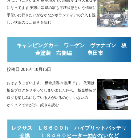
おはようございます 熊本地方での地震かなり大変な事
になってます 実際に親戚の家も半壊状態という情報に
手伝いに行きたいがなかなかボランティアの介入も難
しい状況のよ...
続きを読む
キャンピングカー ワーゲン ヴァナゴン 板
金塗装 右側編 豊田市
投稿日
2016年10月16日
おはようございます。 板金担当の 黒田です。 先週は
板金ブログをサボってしまいました(^-^;。 板金塗装ブ
ログを楽しみにしている人がいるのか、いないの
か？？？ですが(;^...
続きを読む
レクサス ＬＳ６００ｈ ハイブリットバッテリ
交換 ＬＳ４６０ヒーター効かないなど