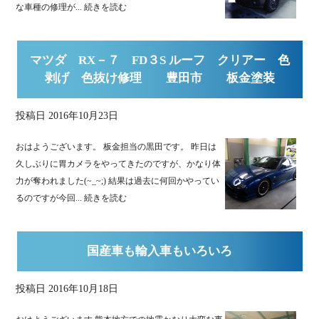
な車種の修理が...
続きを読む
マツダ RX－７ FD３S ルーフ クリアー 色
剥げ 色抜け修理 豊田市 板金塗装
投稿日
2016年10月23日
おはようございます。 板金担当の黒田です。 昨日は
久しぶりに胃カメラをやってきたのですが、かなり体
力が奪われました(~_~;) 結果は過去に何回かやってい
るのですが今回...
続きを読む
国産車も輸入車もいろいろ
投稿日
2016年10月18日