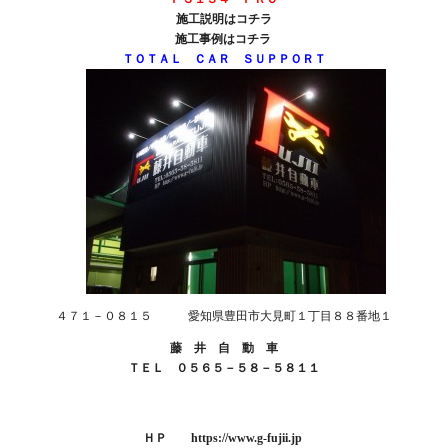
施工説明は
コチラ
施工事例は
コチラ
ＴＯＴＡＬ ＣＡＲ ＳＵＰＰＯＲＴ
４７１－０８１５ 愛知県豊田市大見町１丁目８８番地１
藤 井 自 動 車
ＴＥＬ ０５６５－５８－５８１１
ＨＰ
https://www.g-fujii.jp