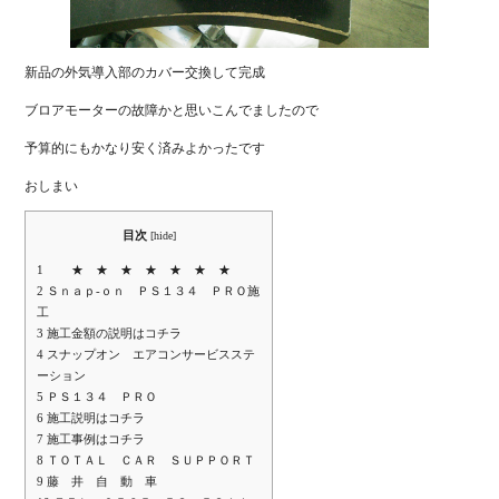
新品の外気導入部のカバー交換して完成
ブロアモーターの故障かと思いこんでましたので
予算的にもかなり安く済みよかったです
おしまい
目次
[
hide
]
1
★ ★ ★ ★ ★ ★ ★
2
Ｓｎａｐ-ｏｎ ＰＳ１３４ ＰＲＯ施
工
3
施工金額の説明はコチラ
4
スナップオン エアコンサービスステ
ーション
5
ＰＳ１３４ ＰＲＯ
6
施工説明はコチラ
7
施工事例はコチラ
8
ＴＯＴＡＬ ＣＡＲ ＳＵＰＰＯＲＴ
9
藤 井 自 動 車