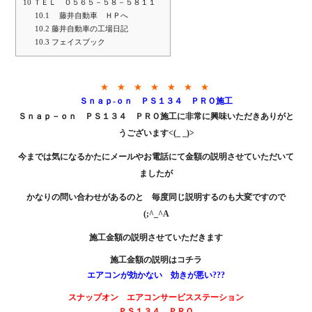
10
ＴＥＬ ０５６５－５８－５８１１
10.1
藤井自動車 ＨＰへ
10.2
藤井自動車の工場日記
10.3
フェイスブック
★ ★ ★ ★ ★ ★ ★
Ｓｎａｐ-ｏｎ ＰＳ１３４ ＰＲＯ施工
Ｓｎａｐ－ｏｎ ＰＳ１３４ ＰＲＯ施工に非常に興味いただきありがと
うございます<(_ _)>
今までは気になるかたにメールやお電話にて金額の説明させていただいて
ましたが
かなりの問い合わせがあるのと 毎度同じ説明するのも大変ですので
(;^_^A
施工金額の説明させていただきます
施工金額の説明は
コチラ
エアコンが効かない 効きが悪い???
スナップオン エアコンサービスステーション
ＰＳ１３４ ＰＲＯ