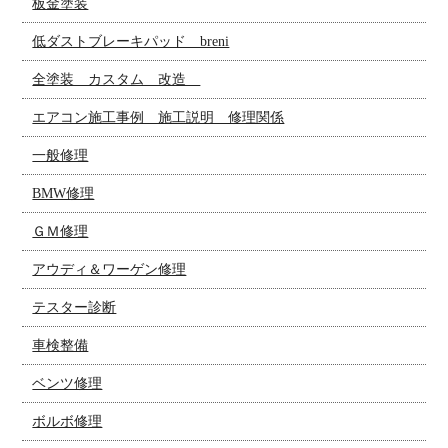
板金塗装
低ダストブレーキパッド breni
全塗装 カスタム 改造
エアコン施工事例 施工説明 修理関係
一般修理
BMW修理
ＧＭ修理
アウディ＆ワーゲン修理
テスター診断
車検整備
ベンツ修理
ボルボ修理