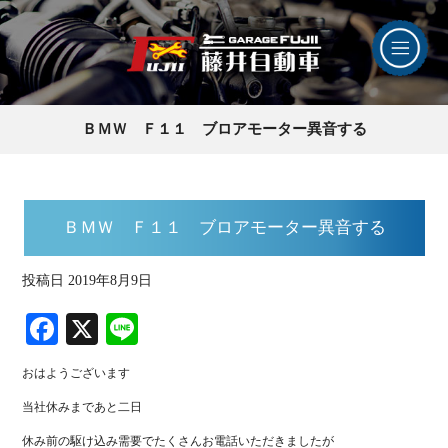
ＢＭＷ Ｆ１１ ブロアモーター異音する
ＢＭＷ Ｆ１１ ブロアモーター異音する
投稿日
2019年8月9日
Fa
X
Li
ce
ne
おはようございます
bo
当社休みまであと二日
ok
休み前の駆け込み需要でたくさんお電話いただきましたが