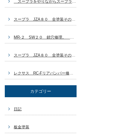
スープラをやりながらスープラ？ 自分の車どうする？ 豊田市 板金塗装
スープラ JZA８０ 全塗装その７ ラリージャパン終わっちゃった 豊田市 板金塗装
MR-２ SW２０ 錆穴修理。 ラリージャパン始まりましたね～。 豊田市 板金塗装
スープラ JZA８０ 全塗装その６ GX７１乗ろうかなぁ～(^_^) 豊田市 板金塗装
レクサス RC-Fリアバンパー修理 ブログ作成するの忘れてた～ 豊田市 板金塗装車両
カテゴリー
日記
板金塗装