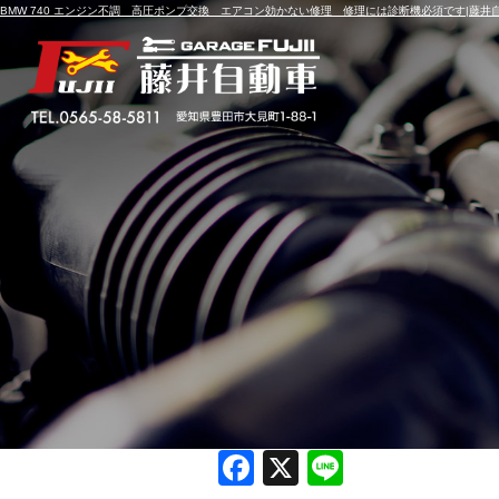
BMW 740 エンジン不調 高圧ポンプ交換 エアコン効かない修理 修理には診断機必須です|藤井
BMW 740 エンジン
には診断機必須です
投稿日
2019年5月31日
F
X
Li