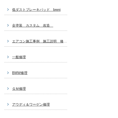
低ダストブレーキパッド breni
全塗装 カスタム 改造
エアコン施工事例 施工説明 修理関係
一般修理
BMW修理
ＧＭ修理
アウディ＆ワーゲン修理