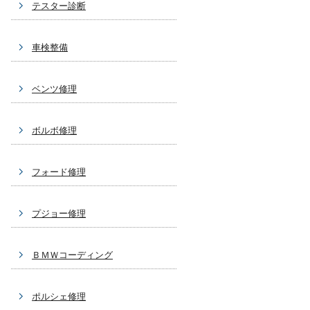
テスター診断
車検整備
ベンツ修理
ボルボ修理
フォード修理
プジョー修理
ＢＭＷコーディング
ポルシェ修理