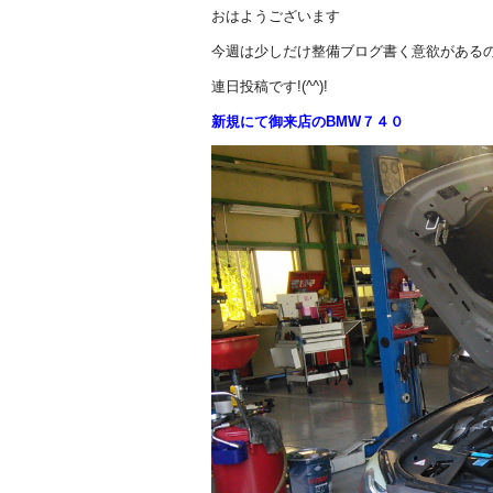
a
n
おはようございます
c
e
今週は少しだけ整備ブログ書く意欲がある
e
連日投稿です!(^^)!
b
新規にて御来店のBMW７４０
o
o
k