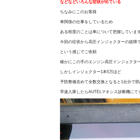
などなどいろんな症状が出ている
ちなみにこのお客様
車関係の仕事をしているため
ある程度のことは車について把握していま
今回の症状から高圧インジェクターの故障
という感じでご依頼
確かにこの手のエンジン高圧インジェクタ
しかしインジェクター1本5万ほど
予防整備含めて全数交換となると1台分で部
早速入庫したらAUTELマキシス診断機にて