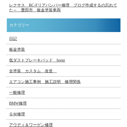
レクサス RC-Fリアバンパー修理 ブログ作成するの忘れて
た～ 豊田市 板金塗装車両
カテゴリー
日記
板金塗装
低ダストブレーキパッド breni
全塗装 カスタム 改造
エアコン施工事例 施工説明 修理関係
一般修理
BMW修理
ＧＭ修理
アウディ＆ワーゲン修理