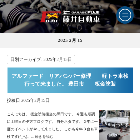
2025 2月 15
日別アーカイブ:
2025年2月15日
アルファード リアバンパー修理 軽トラ車検
行って来ました。 豊田市 板金塗装
投稿日
2025年2月15日
こんにちは。 板金塗装担当の黒田です。 今週も順調
に土曜日の夕方ブログです。 自分ネタです。２年に一
度のイベントがやって来ました。 しかも今年３台も車
検です(^_^;)。...
続きを読む