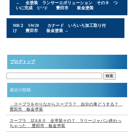
←
全塗装 ランサーエボリューション その９ つ
いに完成 !(^^)! 豊田市 板金塗装
MR２ SW20 カナード いろいろ加工取り付
け 豊田市 板金塗装
→
ブログトップ
最近の投稿
スープラをやりながらスープラ？ 自分の車どうする？
豊田市 板金塗装
スープラ JZA８０ 全塗装その７ ラリージャパン終わっ
ちゃった 豊田市 板金塗装