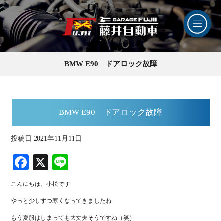
BMW E90 ドアロック故障
BMW E90 ドアロック故障
投稿日
2021年11月11日
Fa
X
Li
ce
ne
こんにちは、小松です
bo
やっと少しずつ寒くなってきましたね
ok
もう夏服はしまっても大丈夫そうですね（笑）