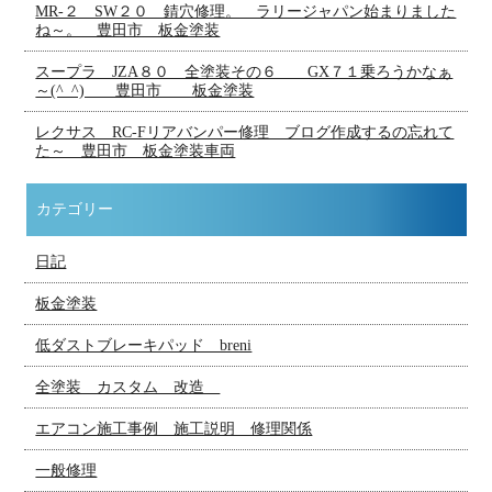
MR-２ SW２０ 錆穴修理。 ラリージャパン始まりました
ね～。 豊田市 板金塗装
スープラ JZA８０ 全塗装その６ GX７１乗ろうかなぁ
～(^_^) 豊田市 板金塗装
レクサス RC-Fリアバンパー修理 ブログ作成するの忘れて
た～ 豊田市 板金塗装車両
カテゴリー
日記
板金塗装
低ダストブレーキパッド breni
全塗装 カスタム 改造
エアコン施工事例 施工説明 修理関係
一般修理