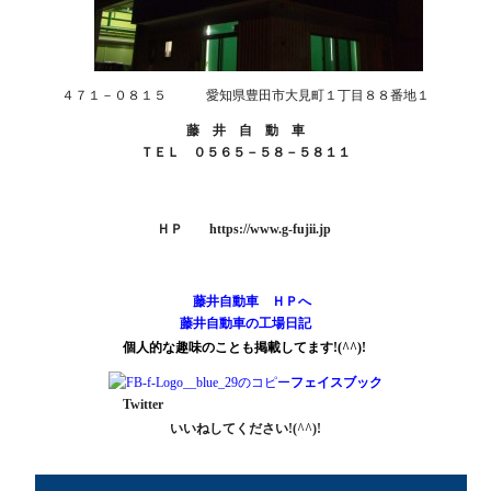
４７１－０８１５ 愛知県豊田市大見町１丁目８８番地１
藤 井 自 動 車
ＴＥＬ ０５６５－５８－５８１１
ＨＰ
https://www.g-fujii.jp
藤井自動車 ＨＰへ
藤井自動車の工場日記
個人的な趣味のことも掲載してます!(^^)!
フェイスブック
Twitter
いいねしてください!(^^)!