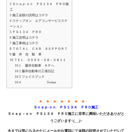
2
Ｓｎａｐ-ｏｎ ＰＳ１３４ ＰＲＯ施
工
3
施工金額の説明はコチラ
4
スナップオン エアコンサービスステ
ーション
5
ＰＳ１３４ ＰＲＯ
6
施工説明はコチラ
7
施工事例はコチラ
8
ＴＯＴＡＬ ＣＡＲ ＳＵＰＰＯＲＴ
9
藤 井 自 動 車
10
ＴＥＬ ０５６５－５８－５８１１
10.1
藤井自動車 ＨＰへ
10.2
藤井自動車の工場日記
10.3
フェイスブック
10.4
Twitter
★ ★ ★ ★ ★ ★ ★
Ｓｎａｐ-ｏｎ ＰＳ１３４ ＰＲＯ施工
Ｓｎａｐ－ｏｎ ＰＳ１３４ ＰＲＯ施工に非常に興味いただきありがと
うございます<(_ _)>
今までは気になるかたにメールやお電話にて金額の説明させていただいて