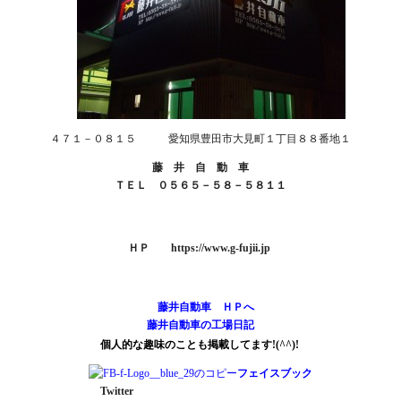
４７１－０８１５ 愛知県豊田市大見町１丁目８８番地１
藤 井 自 動 車
ＴＥＬ ０５６５－５８－５８１１
ＨＰ
https://www.g-fujii.jp
藤井自動車 ＨＰへ
藤井自動車の工場日記
個人的な趣味のことも掲載してます!(^^)!
フェイスブック
Twitter