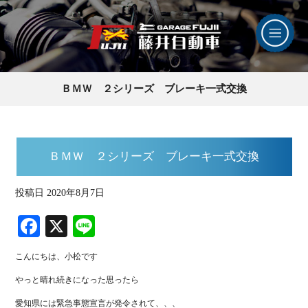
ＢＭＷ ２シリーズ ブレーキ一式交換
ＢＭＷ ２シリーズ ブレーキ一式交換
投稿日
2020年8月7日
Fa
X
Li
ce
ne
こんにちは、小松です
bo
やっと晴れ続きになった思ったら
ok
愛知県には緊急事態宣言が発令されて、、、