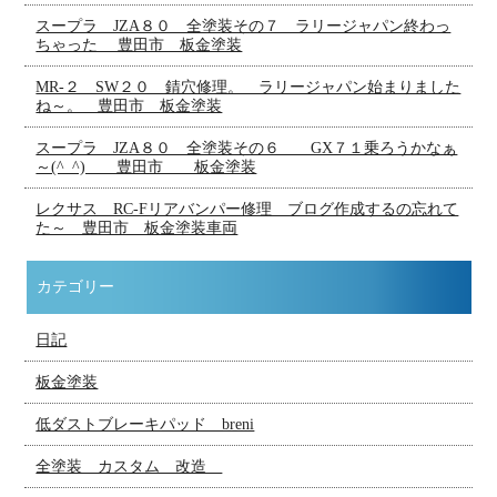
スープラ JZA８０ 全塗装その７ ラリージャパン終わっ
ちゃった 豊田市 板金塗装
MR-２ SW２０ 錆穴修理。 ラリージャパン始まりました
ね～。 豊田市 板金塗装
スープラ JZA８０ 全塗装その６ GX７１乗ろうかなぁ
～(^_^) 豊田市 板金塗装
レクサス RC-Fリアバンパー修理 ブログ作成するの忘れて
た～ 豊田市 板金塗装車両
カテゴリー
日記
板金塗装
低ダストブレーキパッド breni
全塗装 カスタム 改造