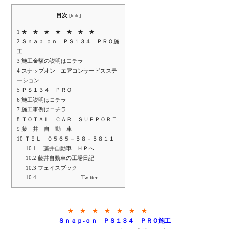
目次
[
hide
]
1
★ ★ ★ ★ ★ ★ ★
2
Ｓｎａｐ-ｏｎ ＰＳ１３４ ＰＲＯ施
工
3
施工金額の説明はコチラ
4
スナップオン エアコンサービスステ
ーション
5
ＰＳ１３４ ＰＲＯ
6
施工説明はコチラ
7
施工事例はコチラ
8
ＴＯＴＡＬ ＣＡＲ ＳＵＰＰＯＲＴ
9
藤 井 自 動 車
10
ＴＥＬ ０５６５－５８－５８１１
10.1
藤井自動車 ＨＰへ
10.2
藤井自動車の工場日記
10.3
フェイスブック
10.4
Twitter
★ ★ ★ ★ ★ ★ ★
Ｓｎａｐ-ｏｎ ＰＳ１３４ ＰＲＯ施工