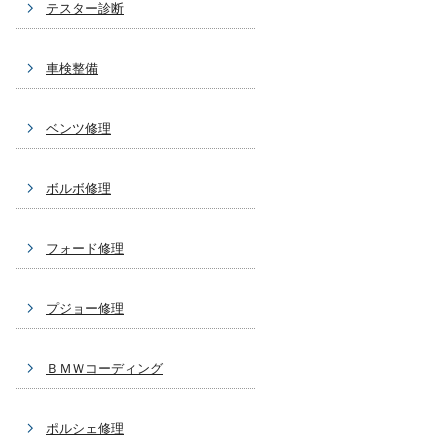
テスター診断
車検整備
ベンツ修理
ボルボ修理
フォード修理
プジョー修理
ＢＭＷコーディング
ポルシェ修理