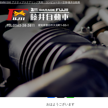
BMW E60 アクティブステアリング異常 コンピューター交換|藤井自動車
BMW E60 アクティブ
投稿日
2019年7月13日
F
X
Li
a
n
おはようございます