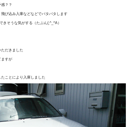
予感？？
 飛び込み入庫などなどでバタバタします
きそうな気がする（たぶん(;^_^A）
いただきました
てますが
したことにより入庫しました