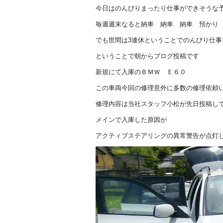
c
e
今日はのんびりまったり仕事ができそうな
e
毎週週末なると納車 納車 納車 預かり
b
でも世間は3連休ということでのんびり仕事で
o
ということで朝からブログ投稿です
o
新規にて入庫のＢＭＷ Ｅ６０
k
この車両今回の修理意外に多数の修理依頼
修理内容は当社スタッフ小松が先日投稿し
メインで入庫した原因が
アクティブステアリングの異常警告が点灯