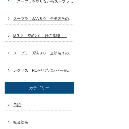
スープラをやりながらスープラ？ 自分の車どうする？ 豊田市 板金塗装
スープラ JZA８０ 全塗装その７ ラリージャパン終わっちゃった 豊田市 板金塗装
MR-２ SW２０ 錆穴修理。 ラリージャパン始まりましたね～。 豊田市 板金塗装
スープラ JZA８０ 全塗装その６ GX７１乗ろうかなぁ～(^_^) 豊田市 板金塗装
レクサス RC-Fリアバンパー修理 ブログ作成するの忘れてた～ 豊田市 板金塗装車両
カテゴリー
日記
板金塗装