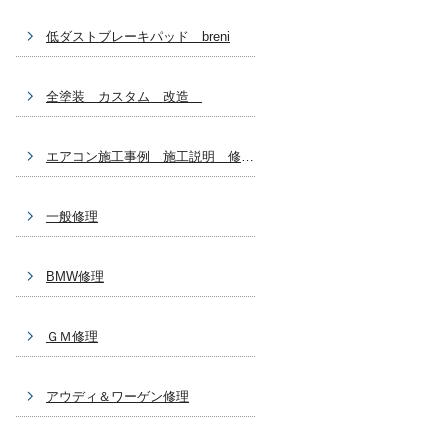
低ダストブレーキパッド breni
全塗装 カスタム 改造
エアコン施工事例 施工説明 修理関係
一般修理
BMW修理
ＧＭ修理
アウディ＆ワーゲン修理