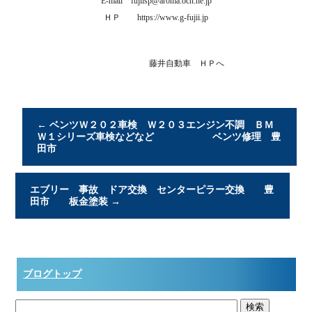
E-mail
fujiisp@aroma.ocn.ne.jp
ＨＰ
https://www.g-fujii.jp
藤井自動車 ＨＰへ
←
ベンツＷ２０２車検 Ｗ２０３エンジン不調 ＢＭ
Ｗ１シリーズ車検などなど ベンツ修理 豊
田市
エブリー 事故 ドア交換 センターピラー交換 豊
田市 板金塗装
→
ブログトップ