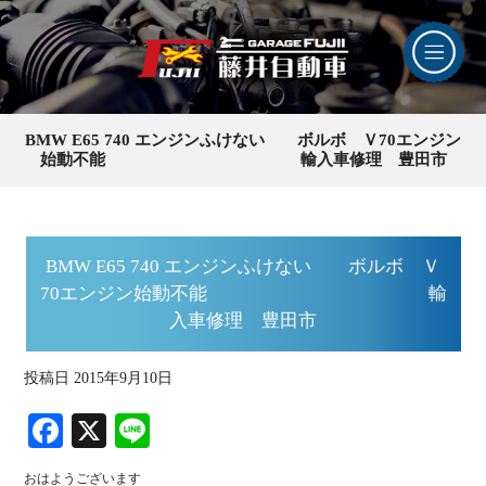
BMW E65 740 エンジンふけない ボルボ Ｖ70エンジン
始動不能 輸入車修理 豊田市
BMW E65 740 エンジンふけない ボルボ Ｖ
70エンジン始動不能 輸
入車修理 豊田市
投稿日
2015年9月10日
Fa
X
Li
ce
ne
おはようございます