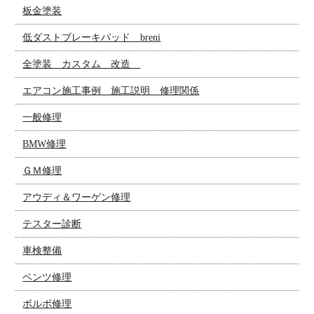
板金塗装
低ダストブレーキパッド breni
全塗装 カスタム 改造
エアコン施工事例 施工説明 修理関係
一般修理
BMW修理
ＧＭ修理
アウディ＆ワーゲン修理
テスター診断
車検整備
ベンツ修理
ボルボ修理