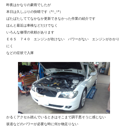
bo
昨夜はかなりの豪雨でしたが
ok
本日は久しぶりの快晴です（*^_^*）
ばたばたしててなかなか更新できなかった作業の紹介です
ほんと最近は車検などだけでなく
いろんな修理の依頼があります
Ｅ６５ ７４０ エンジンが吹けない パワーがない エンジンがかかり
にく
などの症状で入庫
かるくアクセル踏んでいるときはそこまで調子悪そうに感じない
坂道などのパワーが必要な時に何か物足りない